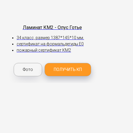
Ламинат КМ2 - Опус Готье
34 класс, размер 1387*145*10 мм.
сертификат на формальдегиды Е0
пожарный сертификат КМ2
Фото
ПОЛУЧИТЬ КП