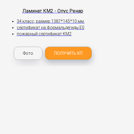
Ламинат КМ2 - Опус Ренар
34 класс, размер 1387*145*10 мм.
сертификат на формальдегиды Е0
пожарный сертификат КМ2
Фото
ПОЛУЧИТЬ КП